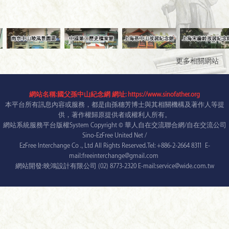
更多相關網站
網站名稱:國父孫中山紀念網 網址: https://www.sinofather.org
本平台所有訊息內容或服務，都是由孫穗芳博士與其相關機構及著作人等提
供，著作權歸原提供者或權利人所有。
網站系統服務平台版權System Copyright © 華人自在交流聯合網/自在交流公司
Sino-EzFree United Net /
EzFree Interchange Co ., Ltd All Rights Reserved.Tel: +886-2-2664 8311 E-
mail:freeinterchange@gmail.com
網站開發:映鴻設計有限公司 (02) 8773-2320 E-mail:service@wide.com.tw