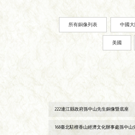
所有銅像列表
中國大
美國
222連江縣政府孫中山先生銅像暨底座
168臺北駐檀香山經濟文化辦事處孫中山