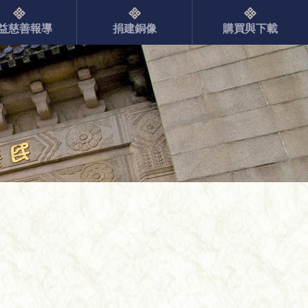
益慈善報導
捐建銅像
購買與下載