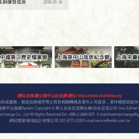
生銅像暨底座
2018-01-16
網站名稱:國父孫中山紀念網 網址: https://www.sinofather.org
內容或服務，都是由孫穗芳博士與其相關機構及著作人等提供，著作權歸原提供
台版權System Copyright © 華人自在交流聯合網/自在交流公司 Sino-EzFree Unit
terchange Co ., Ltd All Rights Reserved.Tel: +886-2-2664 8311 E-mail:freeinterchange
網站開發:映鴻設計有限公司 (02) 8773-2320 E-mail:service@wide.com.tw