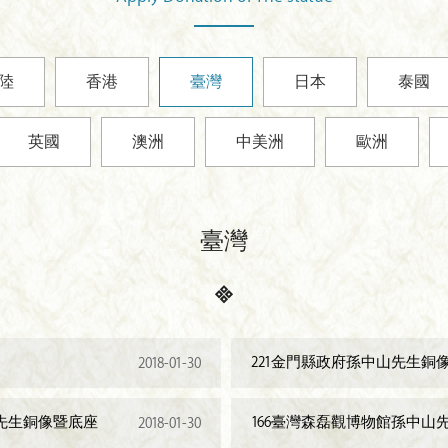
陸
香港
臺灣
日本
泰國
英國
澳洲
中美洲
歐洲
臺灣
221金門縣政府孫中山先生銅
2018-01-30
先生銅像暨底座
166臺灣森磊觀博物館孫中山
2018-01-30