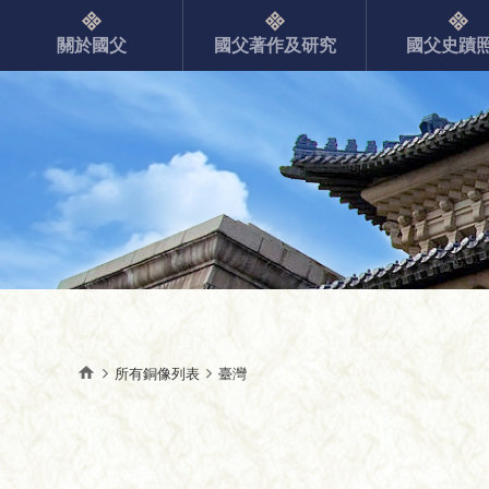
關於國父
國父著作及研究
國父史蹟
所有銅像列表
臺灣