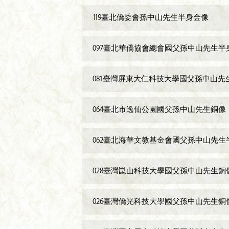
119臺北僑委會孫中山先生半身金像
097臺北華僑協會總會國父孫中山先生半
081臺灣屏東大仁科技大學國父孫中山先
064臺北市逸仙公園國父孫中山先生銅像
062臺北海華文教基金會國父孫中山先生
028臺灣崑山科技大學國父孫中山先生銅
026臺灣僑光科技大學國父孫中山先生銅