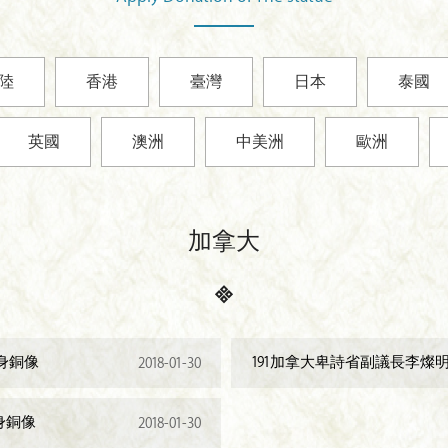
陸
香港
臺灣
日本
泰國
英國
澳洲
中美洲
歐洲
加拿大
身銅像
191加拿大卑詩省副議長李燦
2018-01-30
身銅像
2018-01-30