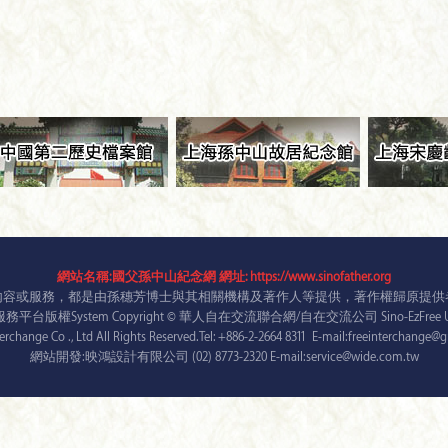
網站名稱:國父孫中山紀念網 網址: https://www.sinofather.org
內容或服務，都是由孫穗芳博士與其相關機構及著作人等提供，著作權歸原提供
台版權System Copyright © 華人自在交流聯合網/自在交流公司 Sino-EzFree Unit
terchange Co ., Ltd All Rights Reserved.Tel: +886-2-2664 8311 E-mail:freeinterchange
網站開發:映鴻設計有限公司 (02) 8773-2320 E-mail:service@wide.com.tw