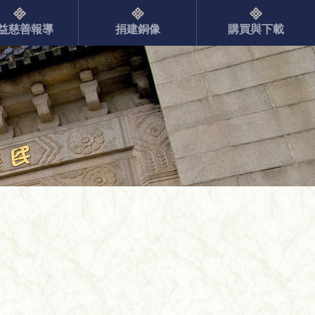
益慈善報導
捐建銅像
購買與下載