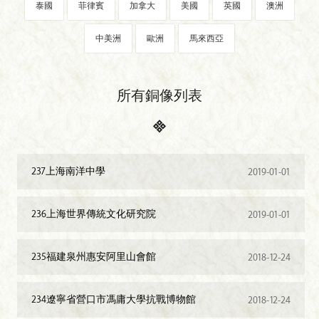
泰國
菲律賓
加拿大
美國
英國
澳洲
中美洲
歐洲
馬來西亞
所有銅像列表
237上海南洋中學
2019-01-01
236上海世界傳統文化研究院
2019-01-01
235福建泉州惠安阿里山會館
2018-12-24
234遼寧省營口市馮庸大學抗戰博物館
2018-12-24