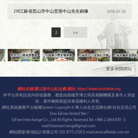
218江蘇省昆山市中山堂孫中山先生銅像
2018-01-30
2
>>
更多相關網站
網站名稱:國父孫中山紀念網 網址: https://www.sinofather.org
本平台所有訊息內容或服務，都是由孫穗芳博士與其相關機構及著作人等提
供，著作權歸原提供者或權利人所有。
網站系統服務平台版權System Copyright © 華人自在交流聯合網/自在交流公司
Sino-EzFree United Net /
EzFree Interchange Co ., Ltd All Rights Reserved.Tel: +886-2-2664 8311 E-
mail:freeinterchange@gmail.com
網站開發:映鴻設計有限公司 (02) 8773-2320 E-mail:service@wide.com.tw