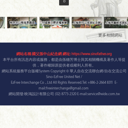
13
更多相關網站
網站名稱:國父孫中山紀念網 網址: https://www.sinofather.org
本平台所有訊息內容或服務，都是由孫穗芳博士與其相關機構及著作人等提
供，著作權歸原提供者或權利人所有。
網站系統服務平台版權System Copyright © 華人自在交流聯合網/自在交流公司
Sino-EzFree United Net /
EzFree Interchange Co ., Ltd All Rights Reserved.Tel: +886-2-2664 8311 E-
mail:freeinterchange@gmail.com
網站開發:映鴻設計有限公司 (02) 8773-2320 E-mail:service@wide.com.tw