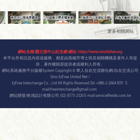
更多相關網站
網站名稱:國父孫中山紀念網 網址: https://www.sinofather.org
本平台所有訊息內容或服務，都是由孫穗芳博士與其相關機構及著作人等提
供，著作權歸原提供者或權利人所有。
網站系統服務平台版權System Copyright © 華人自在交流聯合網/自在交流公司
Sino-EzFree United Net /
EzFree Interchange Co ., Ltd All Rights Reserved.Tel: +886-2-2664 8311 E-
mail:freeinterchange@gmail.com
網站開發:映鴻設計有限公司 (02) 8773-2320 E-mail:service@wide.com.tw