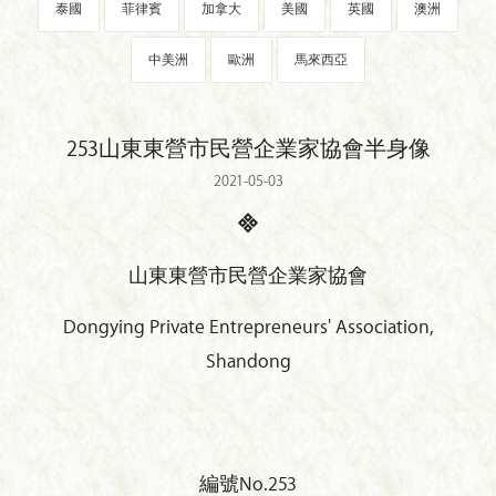
泰國
菲律賓
加拿大
美國
英國
澳洲
中美洲
歐洲
馬來西亞
253山東東營市民營企業家協會半身像
2021-05-03
山東東營市民營企業家協會
Dongying Private Entrepreneurs' Association,
Shandong
編號No.253