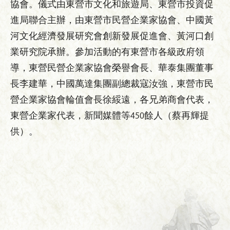
協會。儀式由東營市文化和旅遊局、東營市投資促
進局聯合主辦，由東營市民營企業家協會、中國黃
河文化經濟發展研究會創新發展促進會、黃河口創
業研究院承辦。參加活動的有東營市各級政府領
導，東營民營企業家協會榮譽會長、華泰集團董事
長李建華，中國萬達集團副總裁寇汝強，東營市民
營企業家協會輪值會長徐綏遠，各兄弟商會代表，
東營企業家代表，新聞媒體等450餘人（蔡再輝提
供）。