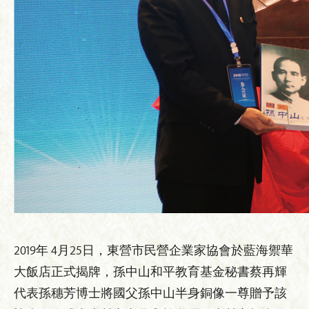
2019年 4月25日，東營市民營企業家協會於藍海禦華
大飯店正式揭牌，孫中山和平教育基金秘書蔡再輝
代表孫穗芳博士將國父孫中山半身銅像一尊贈予該