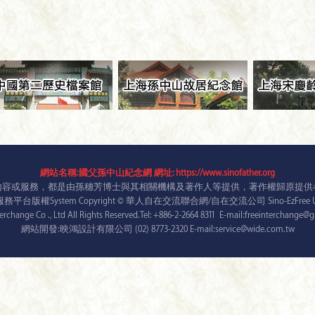
網站名稱:國父孫中山紀念網 網址: https://www.sinofather.org
內容或服務，都是由孫穗芳博士與其相關機構及著作人等提供，著作權歸原提供
台版權System Copyright © 華人自在交流聯合網/自在交流公司 Sino-EzFree Unit
terchange Co ., Ltd All Rights Reserved.Tel: +886-2-2664 8311 E-mail:freeinterchange
網站開發:映鴻設計有限公司 (02) 8773-2320 E-mail:service@wide.com.tw