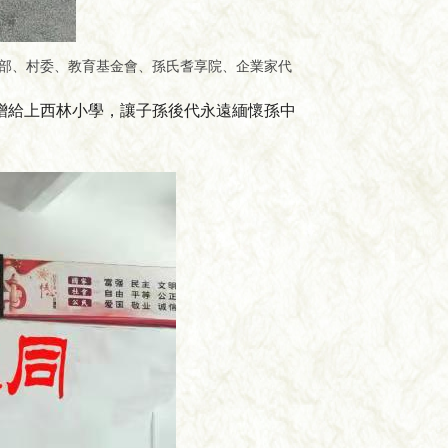
黨支部、村委、教育基金會、孫氏耆享院、企業家代
贈給上西林小學，讓子孫後代永遠緬懷孫中