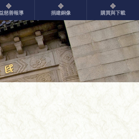
益慈善報導
捐建銅像
購買與下載