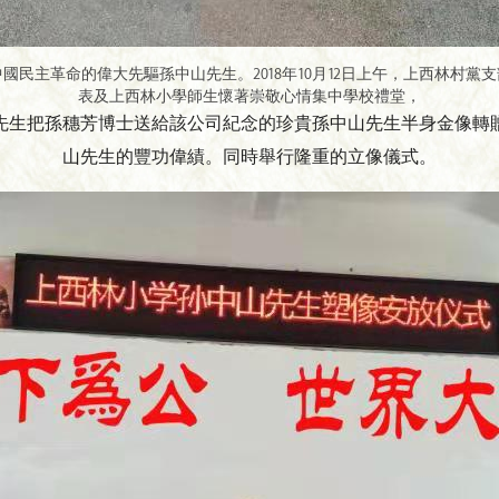
民主革命的偉大先驅孫中山先生。2018年10月12日上午，上西林村
表及上西林小學師生懷著崇敬心情集中學校禮堂，
先生把孫穗芳博士送給該公司紀念的珍貴孫中山先生半身金像轉
山先生的豐功偉績。同時舉行隆重的立像儀式。